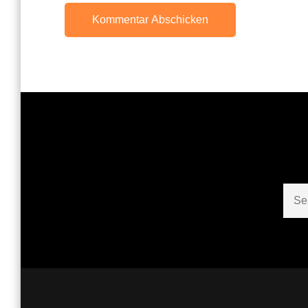
Sear
for: