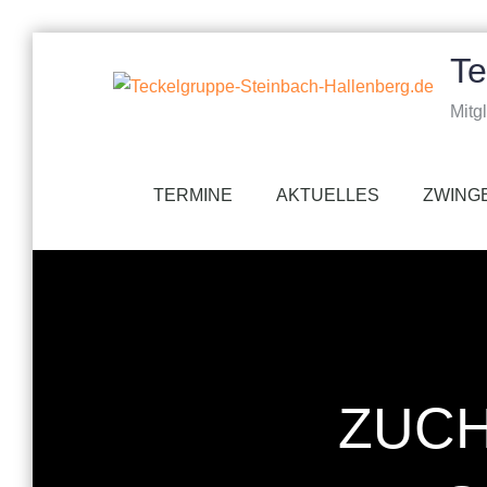
Skip
Te
to
content
Mitg
TERMINE
AKTUELLES
ZWING
ZUC