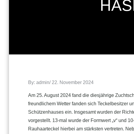
HASE
Posted
By:
admin
22. November 2024
on
Am 25. August 2024 fand die diesjährige Zuchtsch
freundlichem Wetter fanden sich Teckelbesitzer 
Schützenhauses ein. Insgesamt wurden der Richt
vorgestellt. 13-mal wurde der Formwert „v“ und 1
Rauhaarteckel hierbei am stärksten vertreten. Neb