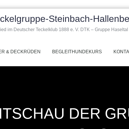
ckelgruppe-Steinbach-Hallenbe
lied im Deutscher Teckelklub 1888 e. V. DTK – Gruppe Haseltal 
ER & DECKRÜDEN
BEGLEITHUNDEKURS
KONT
HTSCHAU DER GR