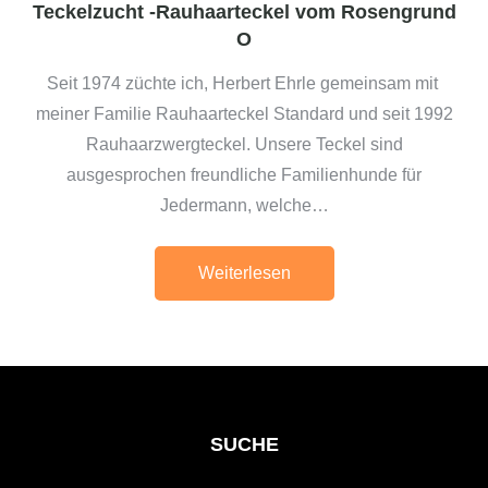
Teckelzucht -Rauhaarteckel vom Rosengrund
O
Seit 1974 züchte ich, Herbert Ehrle gemeinsam mit
meiner Familie Rauhaarteckel Standard und seit 1992
Rauhaarzwergteckel. Unsere Teckel sind
ausgesprochen freundliche Familienhunde für
Jedermann, welche…
Weiterlesen
SUCHE