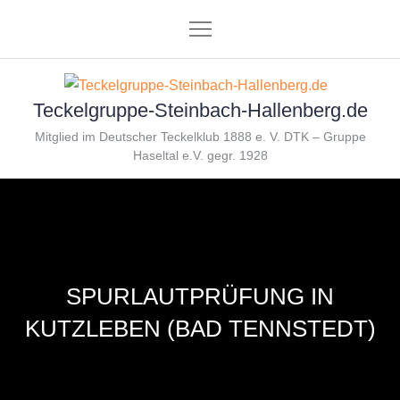
Skip
to
content
Teckelgruppe-Steinbach-Hallenberg.de
Mitglied im Deutscher Teckelklub 1888 e. V. DTK – Gruppe
Haseltal e.V. gegr. 1928
SPURLAUTPRÜFUNG IN
KUTZLEBEN (BAD TENNSTEDT)