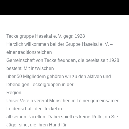
Teckelgruppe Haseltal e. V. gegr. 1928
Herzlich willkommen bei der Gruppe Haseltal e. V. –
einer traditionsreichen
Gemeinschaft von Teckelfreunden, die bereits seit 1928
besteht. Mit inzwischen
über 50 Mitgliedern gehören wir zu den aktiven und
lebendigen Teckelgruppen in der
Region.
Unser Verein vereint Menschen mit einer gemeinsamen
Leidenschaft: den Teckel in
all seinen Facetten. Dabei spielt es keine Rolle, ob Sie
Jäger sind, die ihren Hund für