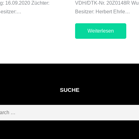
: 16.09.2020 Züchter:
VDH/DTK-Nr. 20Z0148R Wurf
Besitzer:…
Besitzer: Herbert Ehrle…
Weiterlesen
SUCHE
ch