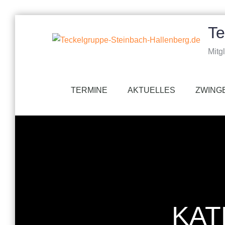
Skip
Te
to
content
Mitg
TERMINE
AKTUELLES
ZWING
KAT