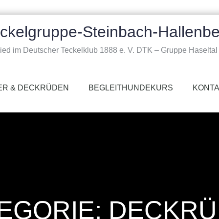
ckelgruppe-Steinbach-Hallenbe
lied im Deutscher Teckelklub 1888 e. V. DTK – Gruppe Haseltal 
ER & DECKRÜDEN
BEGLEITHUNDEKURS
KONT
EGORIE:
DECKRÜ