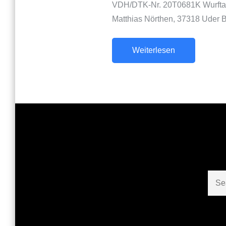
VDH/DTK-Nr. 20T0681K Wurftag
Matthias Nörthen, 37318 Uder 
Weiterlesen
Sear
for: