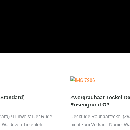
(Standard)
Zwergrauhaar Teckel D
Rosengrund O”
ard) / Hinweis: Der Rüde
Deckrüde Rauhaarteckel (Zwe
I-Waldi von Tiefenloh
nicht zum Verkauf. Name: W