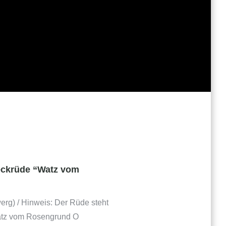
eckrüde “Watz vom
rg) / Hinweis: Der Rüde steht
atz vom Rosengrund O